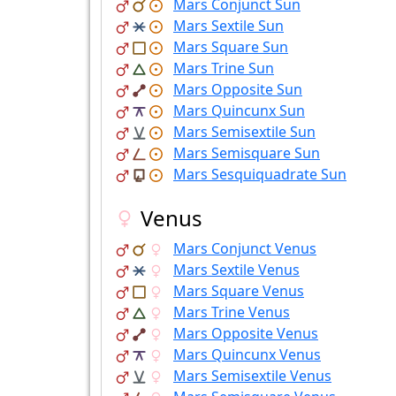
Mars Conjunct Sun
Mars Sextile Sun
Mars Square Sun
Mars Trine Sun
Mars Opposite Sun
Mars Quincunx Sun
Mars Semisextile Sun
Mars Semisquare Sun
Mars Sesquiquadrate Sun
Venus
Mars Conjunct Venus
Mars Sextile Venus
Mars Square Venus
Mars Trine Venus
Mars Opposite Venus
Mars Quincunx Venus
Mars Semisextile Venus