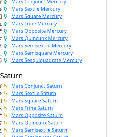
Mars Conjunct Mercury
Mars Sextile Mercury
Mars Square Mercury
Mars Trine Mercury
Mars Opposite Mercury
Mars Quincunx Mercury
Mars Semisextile Mercury
Mars Semisquare Mercury
Mars Sesquiquadrate Mercury
Saturn
Mars Conjunct Saturn
Mars Sextile Saturn
Mars Square Saturn
Mars Trine Saturn
Mars Opposite Saturn
Mars Quincunx Saturn
Mars Semisextile Saturn